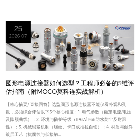
25
2026-07
圆形电源连接器如何选型？工程师必备的5维评
估指南（附MOCO莫科连实战解析）
【核心摘要/ 直接回答】选型圆形电源连接器不能仅看外观和孔
数，必须综合评估以下5个核心维度：1. 电气参数（额定电流/电压
及降额曲线）；2. 环境与防护等级（IP67/IP68防水防尘及耐温
性）；3. 机械锁紧机制（螺纹、卡口或推拉自锁）；4. 材质与触件
镀层工艺（抗腐蚀与低接触...