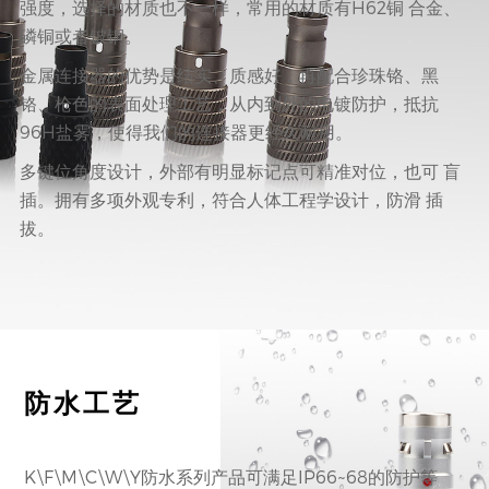
强度，选择的材质也不一样，常用的材质有H62铜 合金、
磷铜或者铍铜。
金属连接器的优势是结实、质感好，再配合珍珠铬、黑
铬、枪色的表面处理工艺，从内到外的电镀防护，抵抗
96H盐雾，使得我们的连接器更经久耐用。
多键位角度设计，外部有明显标记点可精准对位，也可 盲
插。拥有多项外观专利，符合人体工程学设计，防滑 插
拔。
防水工艺
K\F\M\C\W\Y防水系列产品可满足IP66~68的防护等