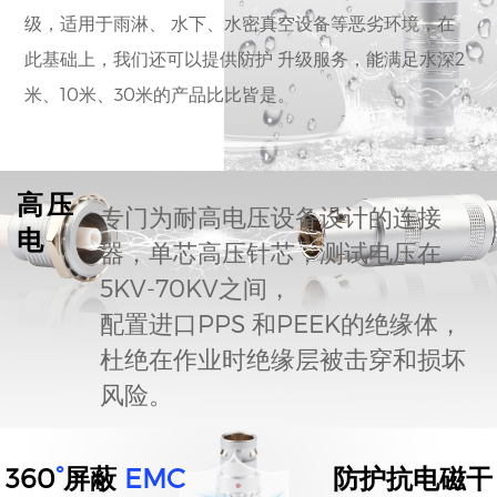
级，适用于雨淋、 水下、水密真空设备等恶劣环境，在
此基础上，我们还可以提供防护 升级服务，能满足水深2
米、10米、30米的产品比比皆是。
高压
专门为耐高电压设备设计的连接
电
器，单芯高压针芯，测试电压在
5KV-70KV之间，
配置进口PPS 和PEEK的绝缘体，
杜绝在作业时绝缘层被击穿和损坏
风险。
360
°
屏蔽
EMC
防护抗电磁干