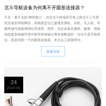
北斗导航设备为何离不开圆形连接器？
引言：看不见的“神经接口”，决定北斗终端的可靠上限北斗三号系
统完成全球组网后，高精度定位已渗透至测绘、农机、无人机、车
载终端与地基增强站等场景。然而，决定设备在暴雨、极寒、强振
动或复杂电磁环境中能否持续输出厘米级数据的，往往不是天线算
法，而是内部一个的圆形连接器。本文从工程物理与...
查看详情
24
2026-04