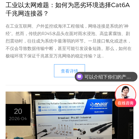
工业以太网难题：如何为恶劣环境选择Cat6A
千兆网连接器？
在工业互联网、户外监控或海洋工程领域，网络连接是系统的“神
经”。然而，传统的RJ45水晶头在面对雨水浸泡、高盐雾腐蚀、剧
烈震动时，往往成为系统中最薄弱的环节。一旦接口氧化或进水，
不仅会导致数据传输中断，甚至可能引发设备短路。那么，如何在
极端环境下保证千兆甚至万兆网络的稳定传输？这...
查看详情
可以介绍下你们的产品么
20
2026-04