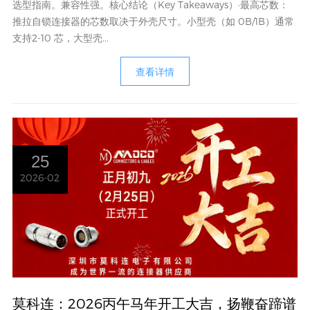
选型指南。兼容性强。核心结论（Key Takeaways）·最高芯数：
推拉自锁连接器的芯数取决于外壳尺寸。小型壳（如 0B/1B）通常
支持2-10 芯，大型壳...
查看详情
25
2026-02
莫科连：2026丙午马年开工大吉，扬鞭奋蹄谱