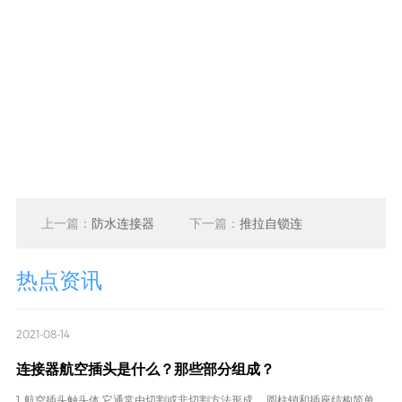
上一篇：
防水连接器
下一篇：
推拉自锁连
选型指南：以高品质
接器的应用领域
热点资讯
为核心的MOCO（莫
2021-08-14
连接器航空插头是什么？那些部分组成？
科连）解决方案
1. 航空插头触头体 它通常由切割或非切割方法形成。 圆柱销和插座结构简单，