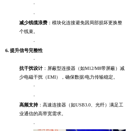
·
·
减少线缆浪费
：模块化连接避免因局部损坏更换整
个线束。
·
6.
提升信号完整性
·
抗干扰设计
：屏蔽型连接器（如M12/M8带屏蔽）减
少电磁干扰（EMI），确保数据/电力传输稳定。
·
·
高频支持
：高速连接器（如USB3.0、光纤）满足工
业通信的高带宽需求。
·