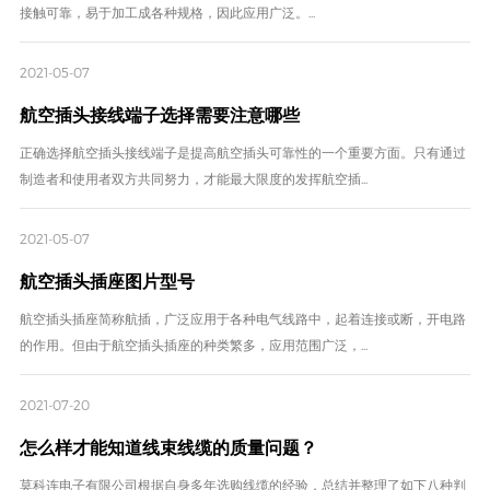
接触可靠，易于加工成各种规格，因此应用广泛。...
2021-05-07
航空插头接线端子选择需要注意哪些
正确选择航空插头接线端子是提高航空插头可靠性的一个重要方面。只有通过
制造者和使用者双方共同努力，才能最大限度的发挥航空插...
2021-05-07
航空插头插座图片型号
航空插头插座简称航插，广泛应用于各种电气线路中，起着连接或断，开电路
的作用。但由于航空插头插座的种类繁多，应用范围广泛，...
2021-07-20
怎么样才能知道线束线缆的质量问题？
莫科连电子有限公司根据自身多年选购线缆的经验，总结并整理了如下八种判