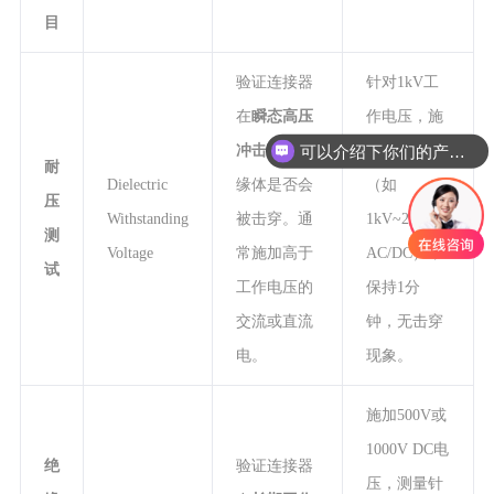
目
验证连接器
针对1kV工
在
瞬态高压
作电压，施
可以介绍下你们的产品么
冲击
下，绝
加规定高压
耐
Dielectric
缘体是否会
（如
压
Withstanding
被击穿。通
1kV~2.5kV
测
Voltage
常施加高于
AC/DC），
试
工作电压的
保持1分
交流或直流
钟，无击穿
电。
现象。
施加500V或
1000V DC电
绝
验证连接器
压，测量针