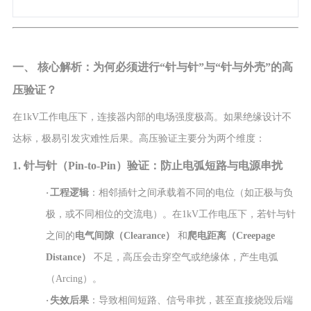
一、 核心解析：为何必须进行“针与针”与“针与外壳”的高
压验证？
在1kV工作电压下，连接器内部的电场强度极高。如果绝缘设计不
达标，极易引发灾难性后果。高压验证主要分为两个维度：
1. 针与针（Pin-to-Pin）验证：防止电弧短路与电源串扰
·
工程逻辑
：相邻插针之间承载着不同的电位（如正极与负
极，或不同相位的交流电）。在1kV工作电压下，若针与针
之间的
电气间隙（Clearance）
和
爬电距离（Creepage
Distance）
不足，高压会击穿空气或绝缘体，产生电弧
（Arcing）。
·
失效后果
：导致相间短路、信号串扰，甚至直接烧毁后端