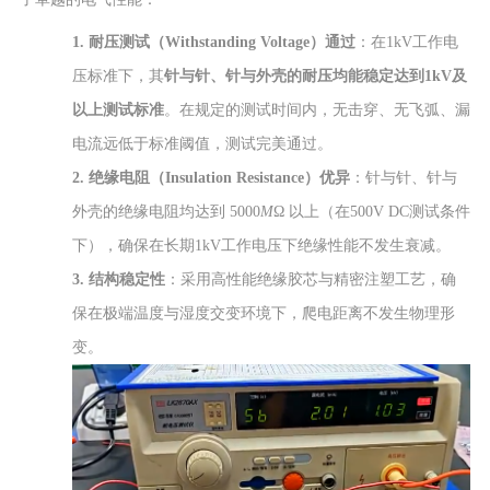
1.
耐压测试（Withstanding Voltage）通过
：在1kV工作电
压标准下，其
针与针、针与外壳的耐压均能稳定达到1kV及
以上测试标准
。在规定的测试时间内，无击穿、无飞弧、漏
电流远低于标准阈值，测试完美通过。
2.
绝缘电阻（Insulation Resistance）优异
：针与针、针与
外壳的绝缘电阻均达到
5000
M
Ω
以上（在500V DC测试条件
下），确保在长期1kV工作电压下绝缘性能不发生衰减。
3.
结构稳定性
：采用高性能绝缘胶芯与精密注塑工艺，确
保在极端温度与湿度交变环境下，爬电距离不发生物理形
变。