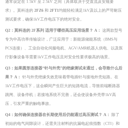
通常设定在 1.5kV 至 2.5kV 之间（具体取决于交直流及安规要
求）。莫科连的
2FZ6
和
2FT1
均能轻松满足1kV及以上的严苛耐压
测试要求，确保1kV工作电压下的绝对安全。
Q2：莫科连的 2F
系列
适用于哪些高压应用场景？
A：
这两款型号
专为中高功率传输设计，广泛应用于：新能源储能系统（BMS与
PCS连接）、工业自动化伺服电机、AGV/AMR机器人供电、以及医
疗影像设备等需要1kV工作电压且对安全性要求极高的场景。
Q3：如果圆形连接器“针与外壳”的绝缘测试未通过，会导致什么后
果？
A：
针与外壳绝缘失效意味着带电插针与接地外壳短路。在
1kV工作电压下，这会瞬间产生巨大的短路电流，导致前端断路器
跳闸、设备停机；若接地系统不完善，还会使设备外壳带1kV高
压，引发严重的触电事故。
Q4：如何确保连接器在长期使用后仍能通过高压测试？
A：
除了
初始的电气间隙设计，还需关注材料的抗漏电起痕指数（CTI）和