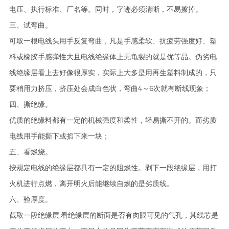
电压、执行标准、厂名等。同时，字迹必须清晰，不易擦掉。
三、试弯曲。
可取一根电线头用手反复弯曲，凡是手感柔软、抗疲劳强度好、塑
料或橡胶手感弹性大且电线绝缘体上无龟裂的就是优等品。伪劣电
线绝缘层看上去好像很厚实，实际上大多是用再生塑料制成的，只
要稍用力挤压，挤压处会成白色状，弯曲4～6次就有断线现象；
四、撕绝缘。
优质的绝缘料都有一定的机械强度和柔性，轻易撕不开的。而劣质
电线用手能撕下或掐下来一块；
五、看燃烧。
按规定电线的绝缘层都具有一定的阻燃性。剥下一段绝缘层，用打
火机进行点燃，离开明火后能继续自燃的是劣质线。
六、验厚度。
截取一段绝缘层,看绝缘层的断面是否有肉眼可见的气孔，其线芯是