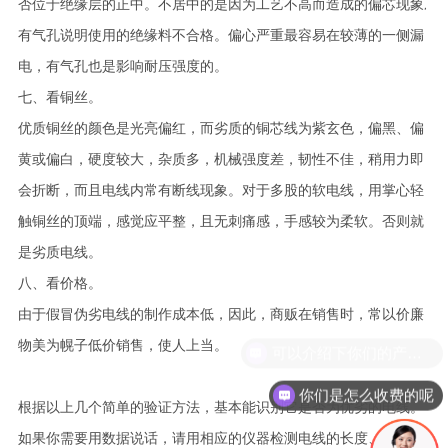
否位于绝缘层的正中。不居中的是因为工艺不高而造成的偏芯现象,
有气孔说明使用的绝缘料不合格。偏心严重最容易在较薄的一侧漏
电，有气孔也是影响耐压强度的。
七、看铜丝。
优质铜丝的颜色是光亮偏红，而劣质的铜芯线为紫玄色，偏黑、偏
黄或偏白，硬度较大，杂质多，机械强度差，韧性不佳，稍用力即
会折断，而且电线内常有断线现象。对于多股的软电线，用掌心轻
触铜丝的顶端，感觉应平整，且无刺痛感，手感较为柔软。否则就
是劣质电线。
八、看价格。
由于假冒伪劣电线的制作成本低，因此，商贩在销售时，常以价廉
物美为幌子低价销售，使人上当。
可以介绍下你们的产品么
你们是怎么收费的呢
根据以上几个简单的验证方法，基本能识别它是否为优劣的电线。
如果你需要用数据说话，请用相应的仪器检测电线的长度、直径、