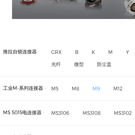
推拉自锁连接器
-
GRX
B
K
M
Y
光纤
微型
防尘盖
工业M-系列连接器
-
M5
M8
M9
M12
MS 5015电连接器
-
MS3106
MS3108
MS3102