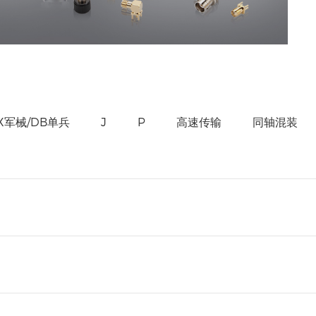
X军械/DB单兵
J
P
高速传输
同轴混装