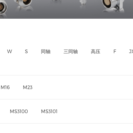
W
S
同轴
三同轴
高压
F
J
M16
M23
MS3100
MS3101