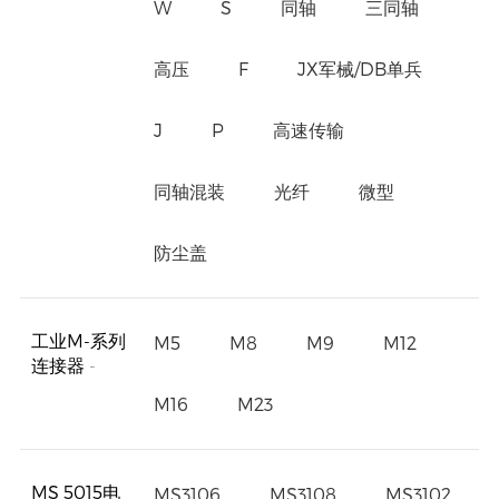
W
S
同轴
三同轴
高压
F
JX军械/DB单兵
J
P
高速传输
同轴混装
光纤
微型
防尘盖
工业M-系列
M5
M8
M9
M12
连接器
-
M16
M23
MS 5015电
MS3106
MS3108
MS3102