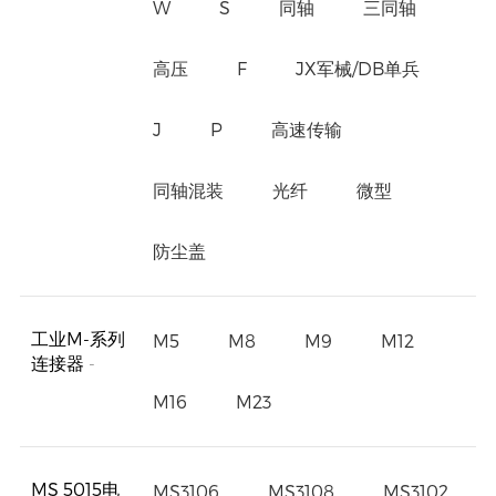
W
S
同轴
三同轴
高压
F
JX军械/DB单兵
J
P
高速传输
同轴混装
光纤
微型
防尘盖
工业M-系列
M5
M8
M9
M12
连接器
-
M16
M23
MS 5015电
MS3106
MS3108
MS3102